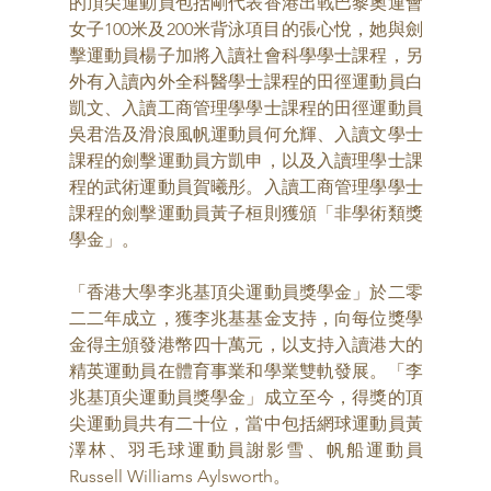
的頂尖運動員包括剛代表香港出戰巴黎奧運會
女子100米及200米背泳項目的張心悅，她與劍
擊運動員楊子加將入讀社會科學學士課程，另
外有入讀內外全科醫學士課程的田徑運動員白
凱文、入讀工商管理學學士課程的田徑運動員
吳君浩及滑浪風帆運動員何允輝、入讀文學士
課程的劍擊運動員方凱申，以及入讀理學士課
程的武術運動員賀曦彤。入讀工商管理學學士
課程的劍擊運動員黃子桓則獲頒「非學術類獎
學金」。
「香港大學李兆基頂尖運動員獎學金」於二零
二二年成立，獲李兆基基金支持，向每位獎學
金得主頒發港幣四十萬元，以支持入讀港大的
精英運動員在體育事業和學業雙軌發展。「李
兆基頂尖運動員獎學金」成立至今，得獎的頂
尖運動員共有二十位，當中包括網球運動員黃
澤林、羽毛球運動員謝影雪、帆船運動員
Russell Williams Aylsworth。