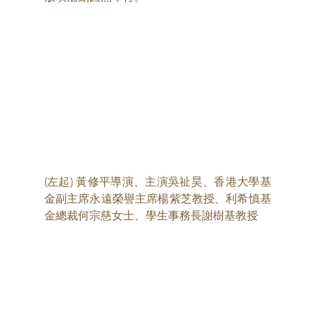
(左起) 黃修平導演、主演吳祉昊、香港大學基
金副主席永遠榮譽主席楊紫芝教授、利希慎基
金總裁何宗慈女士、學生事務長謝樹基教授