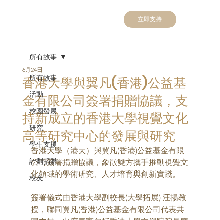
立即支持
所有故事
6月24日
所有故事
香港大學與翼凡(香港)公益基
活動
金有限公司簽署捐贈協議，支
校園發展
持新成立的香港大學視覺文化
研究
高等研究中心的發展與研究
學生支援
香港大學（港大）與翼凡(香港)公益基金有限
計劃捐贈
公司簽署捐贈協議，象徵雙方攜手推動視覺文
化領域的學術研究、人才培育與創新實踐。
校友
簽署儀式由香港大學副校長(大學拓展) 汪揚教
授，聯同翼凡(香港)公益基金有限公司代表共