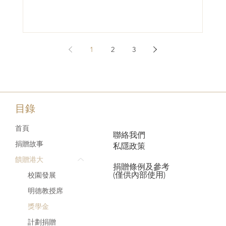
並於2024年底促成設立「香港人工智能科普培訓基
地」...
1
2
3
目錄
首頁
聯絡我們
捐贈故事
私隱政策
饋贈港大
捐贈條例及參考
(僅供內部使用)
校園發展
明德教授席
​獎學金
計劃捐贈