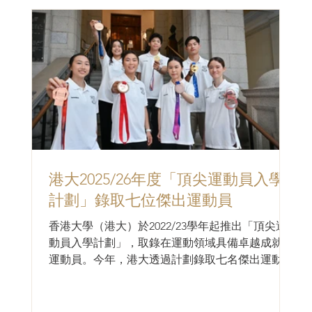
限公司袁信明先生、何兆文先生及彭勁思先生；香
港大學副校長（大學拓展）汪揚教授；以及香港大
學住宿學院College One院長陳肇始教授。 港大校
長張翔教授衷心感謝基金會的慷慨支持。 在簽署
儀式上，港大校長張翔教授衷心感謝基金會的慷慨
支持。他表示，大學的卓越應以畢業生在十年、二
十年乃至三十年後對社會所產生的深遠影響作為衡
量標準。這項捐贈彰顯雙方在教育與藝術發展上的
共同理念，進一步強化港大培育具創意、仁心及全
球視野領袖的使命。張翔校長亦期望港大與基金會
攜手合作，為香港及內地帶來更廣泛及持久的正面
港大2025/26年度「頂尖運動員入學
影響。 基金會的支持同時是向已故袁彭鳳羣女士
計劃」錄取七位傑出運動員
的非凡人生致敬。袁女士的生命與事業，正好展現
了藝術創意與教育卓越的完美融合。她畢業於香港
香港大學（港大）於2022/23學年起推出「頂尖運
演藝學院專業戲劇課程（1
動員入學計劃」，取錄在運動領域具備卓越成就的
運動員。今年，港大透過計劃錄取七名傑出運動
員，他們獲頒發「香港大學李兆基頂尖運動員獎學
金」，合共港幣二百一十萬元，支持他們在學業及
體育事業雙軌發展。...