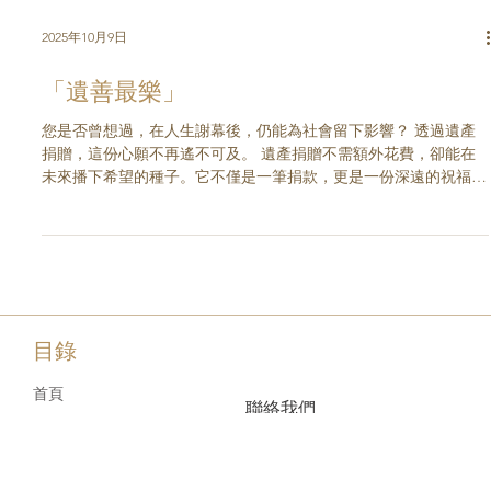
2025年10月9日
「遺善最樂」
您是否曾想過，在人生謝幕後，仍能為社會留下影響？ 透過遺產
捐贈，這份心願不再遙不可及。 遺產捐贈不需額外花費，卻能在
未來播下希望的種子。它不僅是一筆捐款，更是一份深遠的祝福，
無聲卻有力的承諾 —— 傳遞您對教育的信念，延續您珍視的價
值，照亮一代又一代的生命。...
目錄
首頁