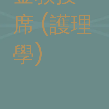
席 (護理
學)