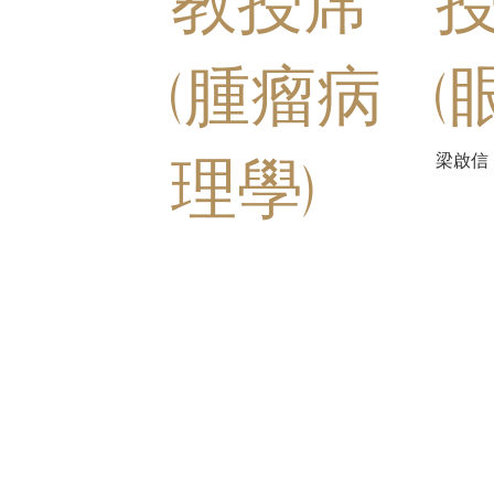
教授席
(腫瘤病
(
理學)
梁啟信