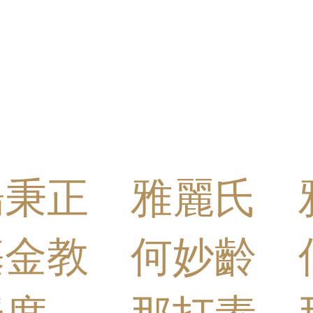
楊秉正
雅麗氏
基金教
何妙齡