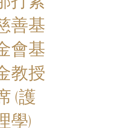
那打素
慈善基
金會基
金教授
席 (護
理學)