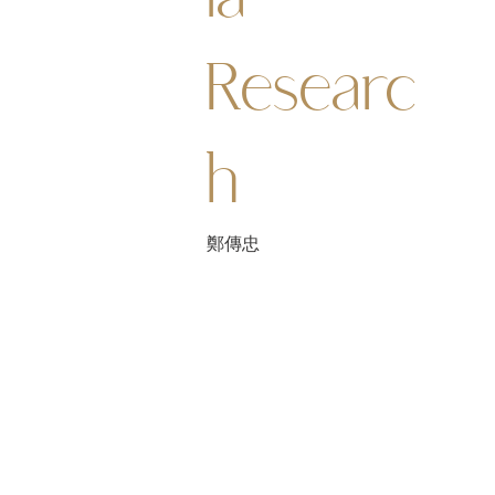
ia
Researc
h
鄭傳忠