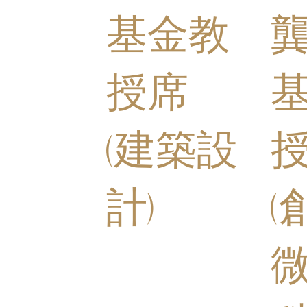
基金教
授席
(建築設
計)
(