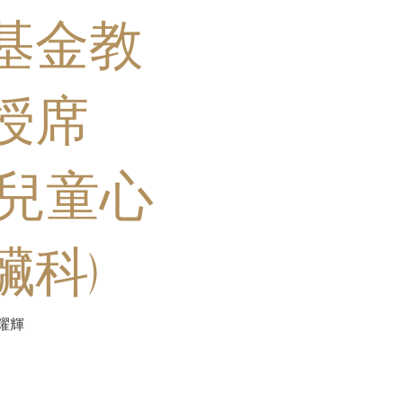
基金教
授席
(兒童心
臟科)
耀輝