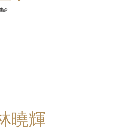
佳靜
林曉輝