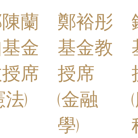
鄭陳蘭
鄭裕彤
如基金
基金教
教授席
授席
憲法)
(金融
學)