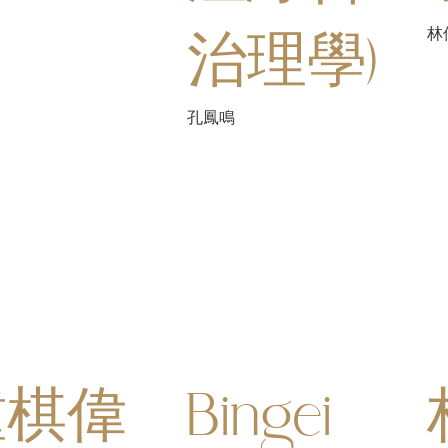
治理學)
林
孔鳳鳴
鍾棋偉
Bingei