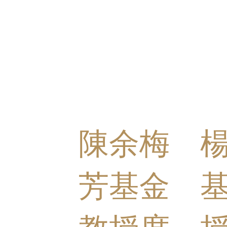
陳余梅
芳基金