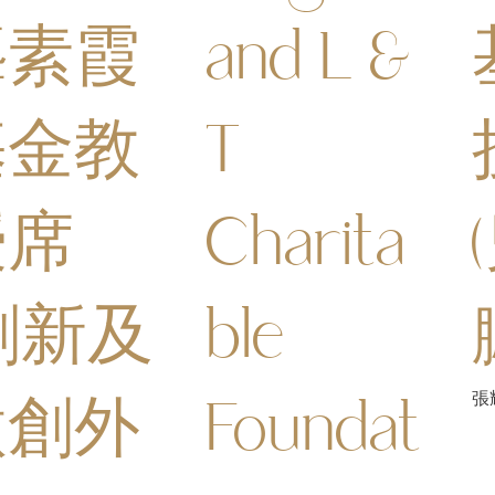
龔素霞
and L &
基金教
T
授席
Charita
創新及
ble
微創外
Foundat
張