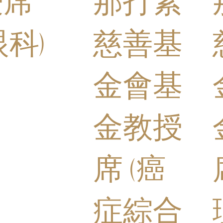
授席
那打素
眼科)
慈善基
金會基
金教授
席 (癌
症綜合