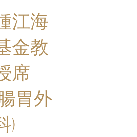
鍾江海
基金教
授席
(腸胃外
科)