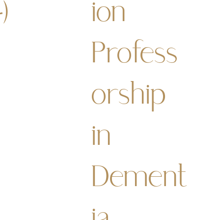
)
ion
Profess
orship
in
Dement