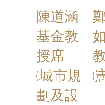
陳道涵
基金教
授席
(城市規
(
劃及設