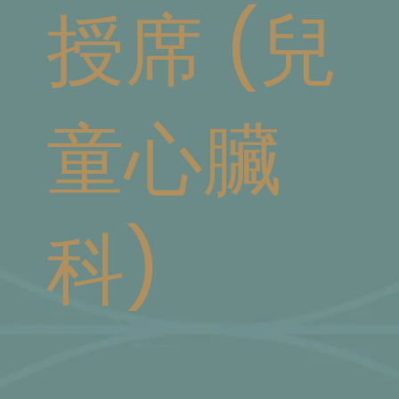
授席 (兒
童心臟
科)