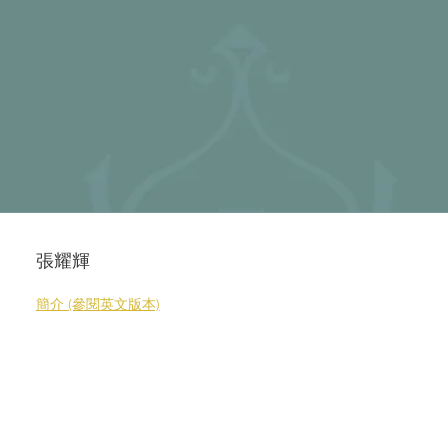
張耀輝
簡介 (參閱英文版本)