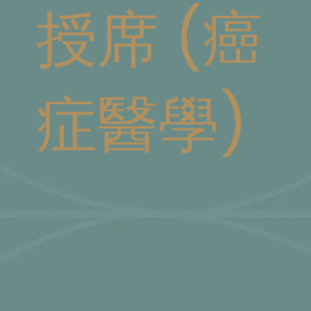
授席 (癌
症醫學)