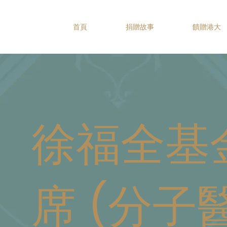
首頁
捐贈故事
饋贈港大
徐福全基
席 (分子