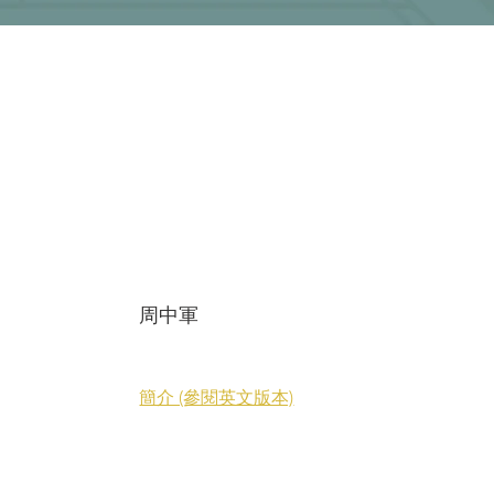
周中軍
簡介 (參閱英文版本)