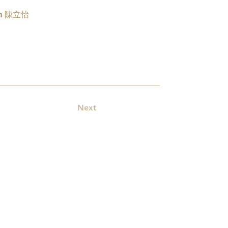
han 陳立怡
8
Next