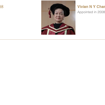
沃林
Vivian N Y C
Appointed in 200