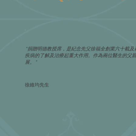
"捐贈明德教授席，是紀念先父徐福全創業六十載及
疾病的了解及治療起重大作用。作為兩位醫生的父
展。"
徐維均先生