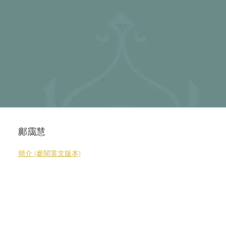
鄺靄慧
簡介 (參閱英文版本)