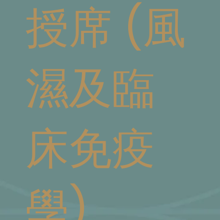
授席 (風
濕及臨
床免疫
學)