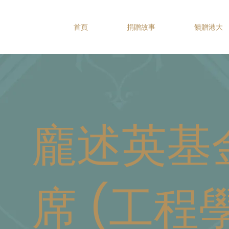
首頁
捐贈故事
饋贈港大
龐述英基
席 (工程