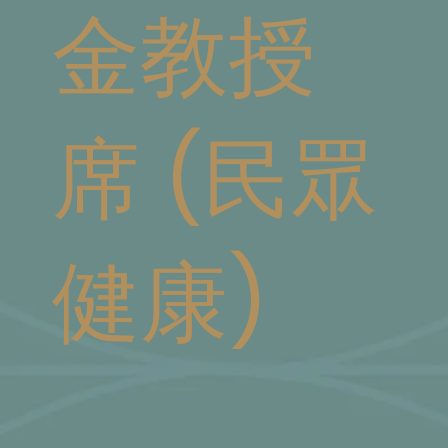
金教授
席 (民眾
健康)