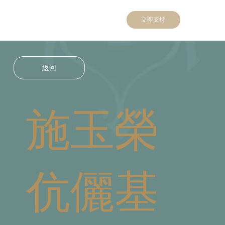
立即支持
返回
施玉榮
伉儷基