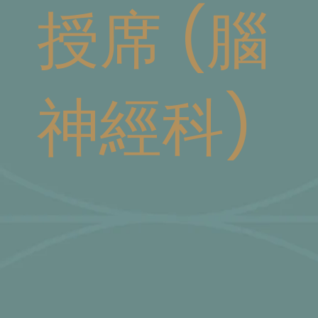
授席 (腦
神經科)