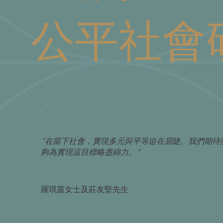
公平社會
"在當下社會，實現多元與平等迫在眉睫。我們期待
夠為實現這目標略盡綿力。"
羅琪茵女士及莊友堅先生