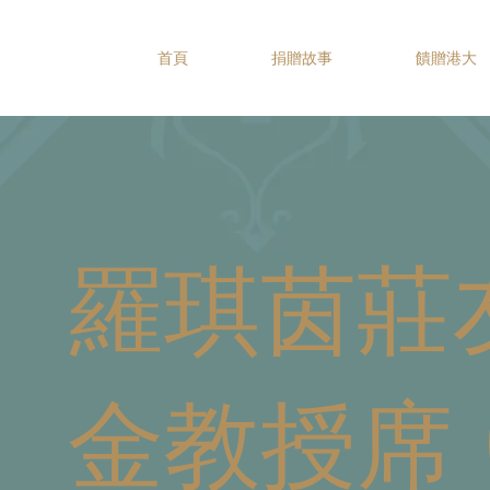
首頁
捐贈故事
饋贈港大
羅琪茵莊
金教授席 