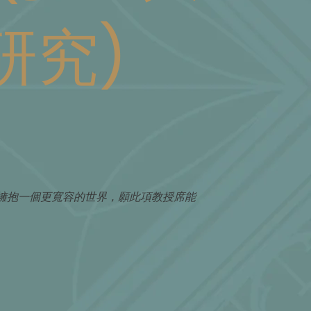
研究)
擁抱一個更寬容的世界，願此項教授席能