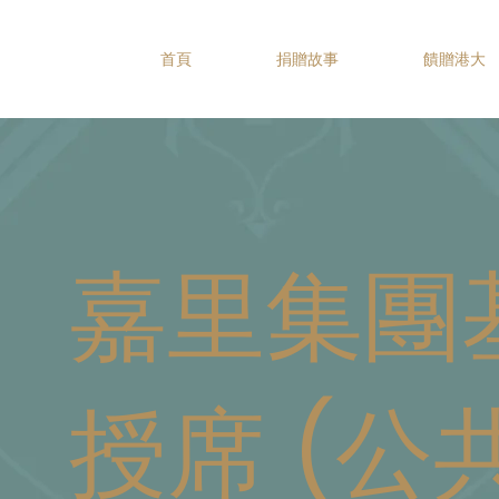
首頁
捐贈故事
饋贈港大
嘉里集團
授席 (公