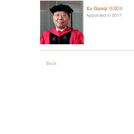
Xu Guoqi 徐國琦
Appointed in 2017
Back