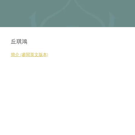
丘琪鴻
簡介 (參閱英文版本)