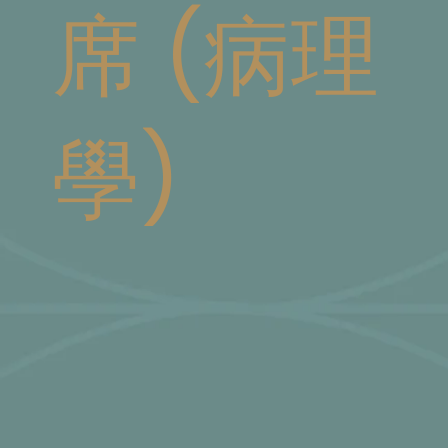
席 (病理
學)