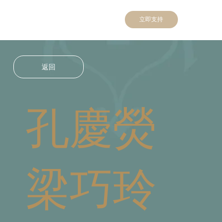
立即支持
返回
孔慶熒
梁巧玲