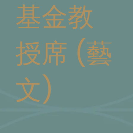
基金教
授席 (藝
文)