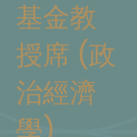
基金教
授席 (政
治經濟
學)