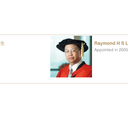
楚生
Raymond H S 
Appointed in 200