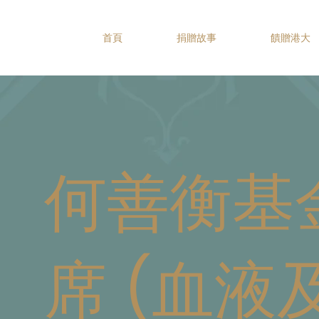
首頁
捐贈故事
饋贈港大
何善衡基
席 (血液