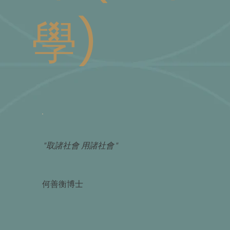
學)
"取諸社會 用諸社會"
何善衡博士