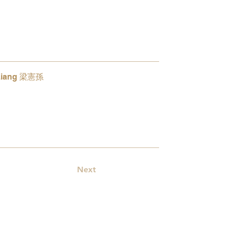
Liang 梁憲孫
5
Next