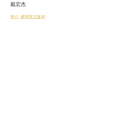
戴宏杰
簡介 (參閱英文版本)