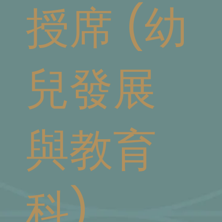
授席 (幼
兒發展
與教育
科)