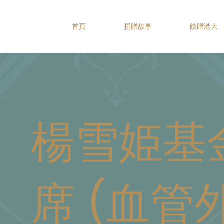
首頁
捐贈故事
饋贈港大
楊雪姫基
席 (血管