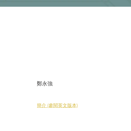
鄭永強
簡介 (參閱英文版本)