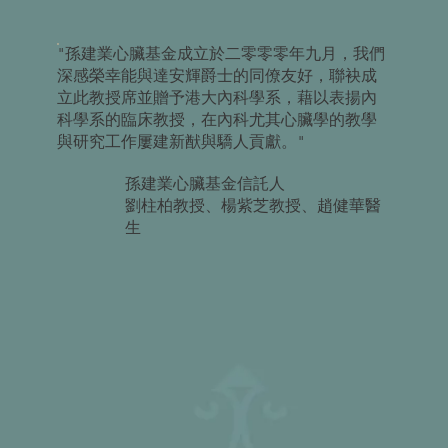
"孫建業心臟基金成立於二零零零年九月，我們
深感榮幸能與達安輝爵士的同僚友好，聯袂成
立此教授席並贈予港大內科學系，藉以表揚內
科學系的臨床教授，在內科尤其心臟學的教學
與研究工作屢建新猷與驕人貢獻。"
孫建業心臟基金信託人
劉柱柏教授、楊紫芝教授、趙健華醫
生