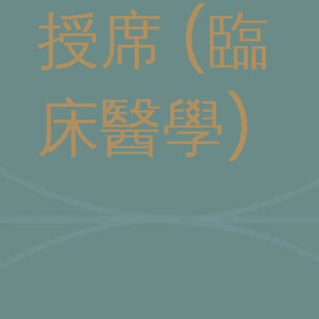
授席 (臨
床醫學)