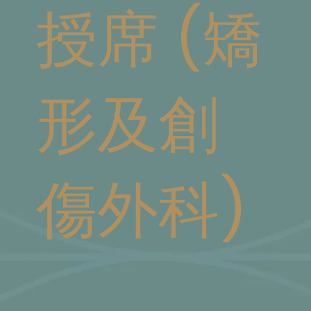
授席 (矯
形及創
傷外科)