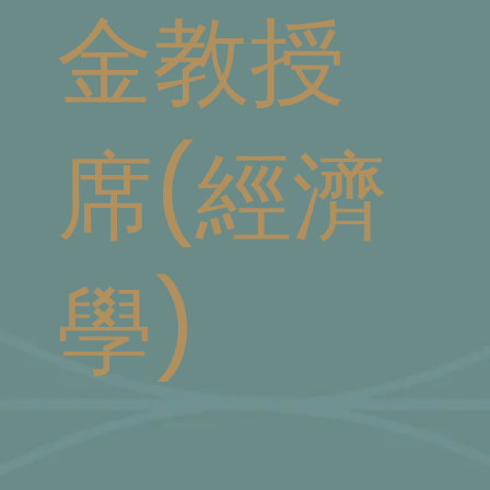
金教授
席(經濟
學)