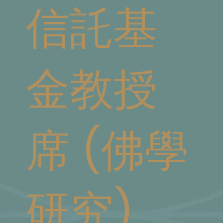
信託基
金教授
席 (佛學
研究)