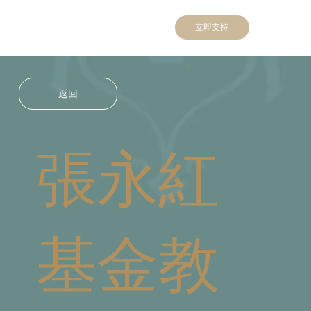
立即支持
返回
張永紅
基金教