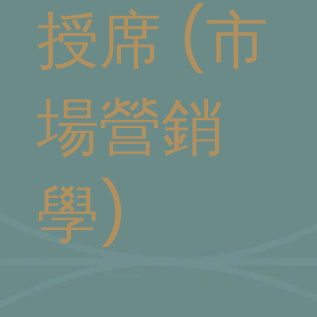
授席 (市
場營銷
學)