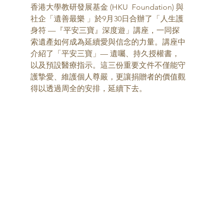
香港大學教研發展基金 (HKU  Foundation) 與
社企「遺善最樂 」於9月30日合辦了「人生護
身符 —『平安三寶』深度遊」講座，一同探
索遺產如何成為延續愛與信念的力量。講座中
介紹了「平安三寶」— 遺囑、持久授權書，
以及預設醫療指示。這三份重要文件不僅能守
護摯愛、維護個人尊嚴，更讓捐贈者的價值觀
得以透過周全的安排，延續下去。