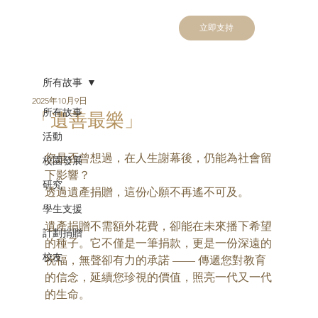
立即支持
所有故事
2025年10月9日
所有故事
「遺善最樂」
活動
您是否曾想過，在人生謝幕後，仍能為社會留
校園發展
下影響？
研究
透過遺產捐贈，這份心願不再遙不可及。
學生支援
遺產捐贈不需額外花費，卻能在未來播下希望
計劃捐贈
的種子。它不僅是一筆捐款，更是一份深遠的
校友
祝福，無聲卻有力的承諾 —— 傳遞您對教育
的信念，延續您珍視的價值，照亮一代又一代
的生命。