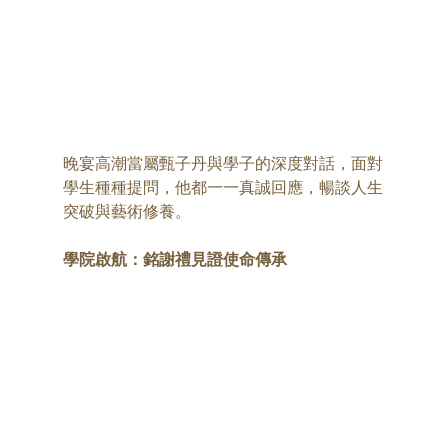
晚宴高潮當屬甄子丹與學子的深度對話，面對
學生種種提問，他都一一真誠回應，暢談人生
突破與藝術修養。
學院啟航：銘謝禮見證使命傳承