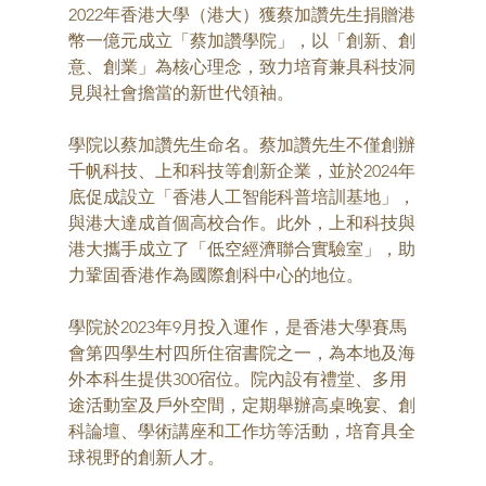
2022年香港大學（港大）獲蔡加讚先生捐贈港
幣一億元成立「蔡加讚學院」，以「創新、創
意、創業」為核心理念，致力培育兼具科技洞
見與社會擔當的新世代領袖。
學院以蔡加讚先生命名。蔡加讚先生不僅創辦
千帆科技、上和科技等創新企業，並於2024年
底促成設立「香港人工智能科普培訓基地」，
與港大達成首個高校合作。此外，上和科技與
港大攜手成立了「低空經濟聯合實驗室」，助
力鞏固香港作為國際創科中心的地位。
學院於2023年9月投入運作，是香港大學賽馬
會第四學生村四所住宿書院之一，為本地及海
外本科生提供300宿位。院內設有禮堂、多用
途活動室及戶外空間，定期舉辦高桌晚宴、創
科論壇、學術講座和工作坊等活動，培育具全
球視野的創新人才。