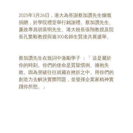
2025年3月26日，港大為答謝蔡加讚先生慷慨
捐贈，於學院禮堂舉行銘謝禮。蔡加讚先生、
廉政專員胡英明先生、港大校長張翔教授及院
長孔繁毅教授與逾300名師生賢達共襄盛舉。
蔡加讚先生在致詞中激勵學子 ：「 這是屬於
你的時刻。你們的使命是質疑慣例、擁抱失
敗。因為突破往往就藏在挫折之中。用你們的
創造力去解決實際問題，並發揮企業家精神實
踐你所想。」