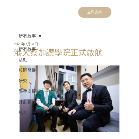
立即支持
所有故事
2025年3月31日
所有故事
港大蔡加讚學院正式啟航
活動
校園發展
研究
學生支援
計劃捐贈
校友