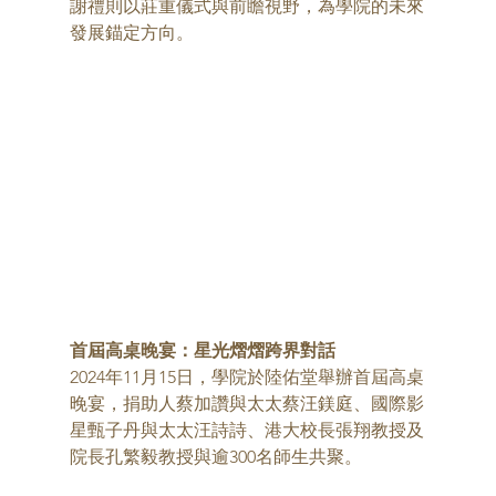
謝禮則以莊重儀式與前瞻視野，為學院的未來
發展錨定方向。
首屆高桌晚宴：星光熠熠跨界對話
2024年11月15日，學院於陸佑堂舉辦首屆高桌
晚宴，捐助人蔡加讚與太太蔡汪鎂庭、國際影
星甄子丹與太太汪詩詩、港大校長張翔教授及
院長孔繁毅教授與逾300名師生共聚。