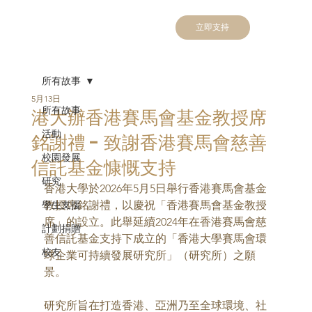
立即支持
所有故事
5月13日
所有故事
港大辦香港賽馬會基金教授席
活動
銘謝禮 - 致謝香港賽馬會慈善
校園發展
信託基金慷慨支持
研究
香港大學於2026年5月5日舉行香港賽馬會基金
學生支援
教授席銘謝禮，以慶祝「香港賽馬會基金教授
席」的設立。此舉延續2024年在香港賽馬會慈
計劃捐贈
善信託基金支持下成立的「香港大學賽馬會環
校友
球企業可持續發展研究所」（研究所）之願
景。
研究所旨在打造香港、亞洲乃至全球環境、社