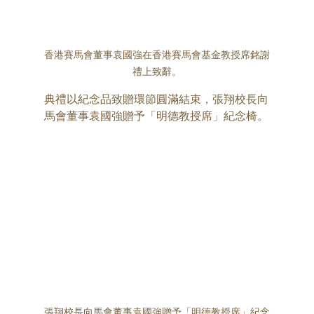
香港賽馬會董事袁國強在香港賽馬會基金教授席銘謝
禮上致辭。
典禮以紀念品致贈環節圓滿結束，張翔校長向
馬會董事袁國強贈予「明德教授席」紀念椅。
張翔校長向馬會董事袁國強贈予「明德教授席」紀念