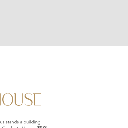
HOUSE
us stands a building