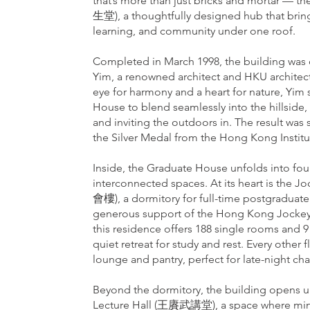
that’s more than just bricks and mortar —
生堂), a thoughtfully designed hub that bring
learning, and community under one roof.
Completed in March 1998, the building was
Yim, a renowned architect and HKU architec
eye for harmony and a heart for nature, Yi
House to blend seamlessly into the hillside,
and inviting the outdoors in. The result was s
the Silver Medal from the Hong Kong Institut
Inside, the Graduate House unfolds into four
interconnected spaces. At its heart is the 
會樓), a dormitory for full-time postgraduate
generous support of the Hong Kong Jockey C
this residence offers 188 single rooms and
quiet retreat for study and rest. Every other 
lounge and pantry, perfect for late-night ch
Beyond the dormitory, the building opens
Lecture Hall (王賡武講堂), a space where min