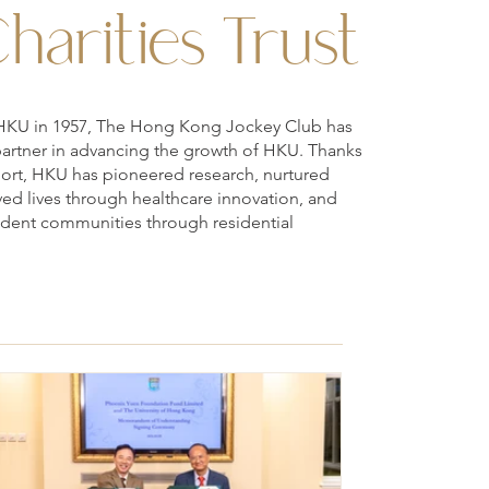
harities Trust
 to HKU in 1957, The Hong Kong Jockey Club has
partner in advancing the growth of HKU. Thanks
port, HKU has pioneered research, nurtured
ved lives through healthcare innovation, and
tudent communities through residential