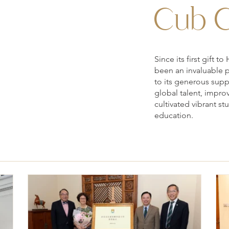
Cub C
Since its first gift
been an invaluable 
to its generous sup
global talent, impro
cultivated vibrant s
education.