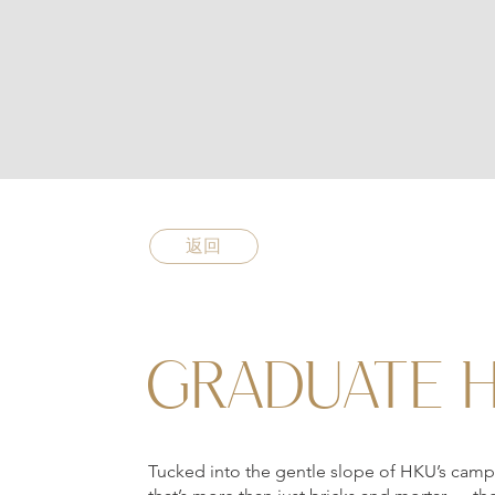
返回
GRADUATE 
Tucked into the gentle slope of HKU’s camp