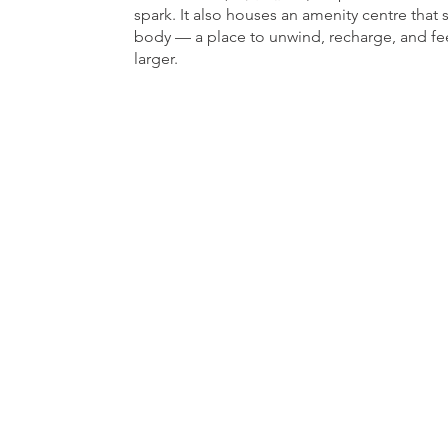
spark. It also houses an amenity centre that 
body — a place to unwind, recharge, and fe
larger.