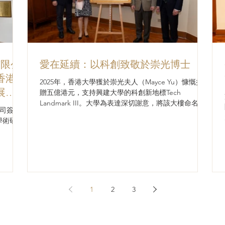
有限公
愛在延續：以科創致敬於崇光博士
香港
2025年，香港大學獲於崇光夫人（Mayce Yu）慷慨捐
展與
贈五億港元，支持興建大學的科創新地標Tech
Landmark III。大學為表達深切謝意，將該大樓命名為
公司簽署
於崇光科創樓（Daniel Yu InnoTech Tower）。 已故於
學術研
崇光博士（2014年名譽院士; 2023年名譽社會科學博
士）與於崇光夫人多年來一直鼎力支持香港大學。他們
的貢獻有力推動大學在多個領域取得卓越成就，包括設
立「於崇光伉儷醫學發展基金」，以及在醫學院成立四
個「於崇光基金教授席」，分別推動病毒學、風濕及臨
床免疫學、麻醉學和乳腺癌的研究發展。 香港大學由
衷感謝於崇光夫人延續丈夫的愛心與善舉。他們的慷慨
1
2
3
捐助與信任，將助力大學開拓科創領域，提升香港在全
球的長遠競爭力。