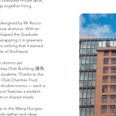
 the Graduate House (研究
s together living,
 designed by Mr Rocco
ture alumnus. With an
m shaped the Graduate
 wrapping it in greenery
o striking that it earned
e of Architects.
 distinct yet
Jockey Club Building (賽馬
 students. Thanks to the
lub Charities Trust,
 9 double rooms — each a
floor features a student
ats or shared meals.
 up to the Wang Gungwu
ds gather and ideas